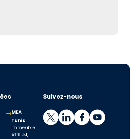
ées
Suivez-nous
MEA
Tunis
Immeuble
ATRIUM,