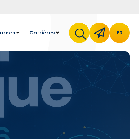
urces
Carrières
FR
 ressources
Travailler chez NeoLedge
Postes ouverts
ts