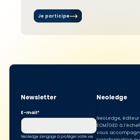
Je participe
Newsletter
Neoledge
E-mail
*
NeoLedge, éditeur
ECM/GED à l’échel
vous accompagne
Neoledge s'engage à protéger votre vie
transformation n