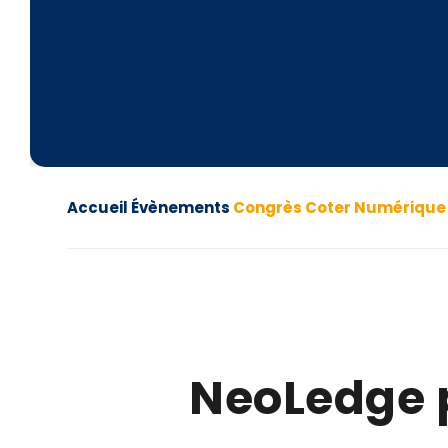
Accueil
Évènements
Congrès Coter Numérique
NeoLedge p