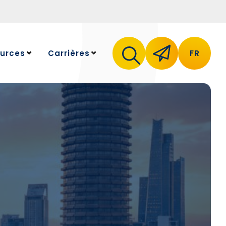
urces
Carrières
FR
 ressources
Travailler chez NeoLedge
Postes ouverts
ts